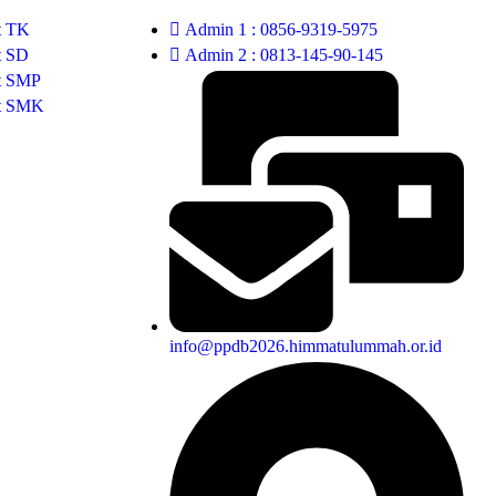
t TK
Admin 1 : 0856-9319-5975
t SD
Admin 2 : 0813-145-90-145
at SMP
at SMK
info@ppdb2026.himmatulummah.or.id