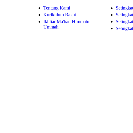
Tentang Kami
Setingka
Kurikulum Bakat
Setingka
Ikhtiar Ma'had Himmatul
Setingk
Ummah
Setingk